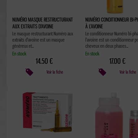
NUMÉRO MASQUE RESTRUCTURANT
NUMÉRO CONDITIONNEUR BI-P
AUX EXTRAITS D'AVOINE
À L'AVOINE
Le masque restructurant Numéro aux
Le conditionneur Numéro bi-ph
extraits d'avoine est un masque
l'avoine est un conditionneur p
généreux et...
cheveux en deux phases...
En stock
En stock
14.50 €
17.00 €
Voir la fiche
Voir la fiche