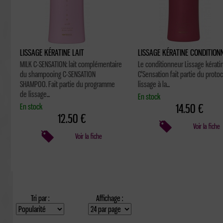
LISSAGE KÉRATINE LAIT
LISSAGE KÉRATINE CONDITION
MILK C-SENSATION: lait complémentaire
Le conditionneur Lissage kérati
du shampooing C-SENSATION
C'Sensation fait partie du proto
SHAMPOO. Fait partie du programme
lissage à la...
de lissage...
En stock
En stock
14.50 €
12.50 €
Voir la fiche
Voir la fiche
Tri par :
Affichage :