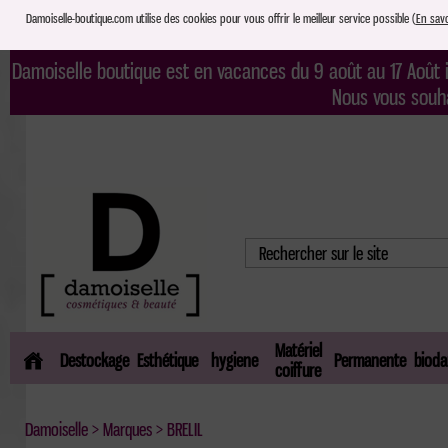
Damoiselle-boutique.com utilise des cookies pour vous offrir le meilleur service possible (
En savo
Damoiselle boutique est en vacances du 9 août au 17 Août i
Nous vous souh
Matériel
Destockage
Esthétique
hygiene
Permanente
bioda
coiffure
Damoiselle
>
Marques
> BRELIL