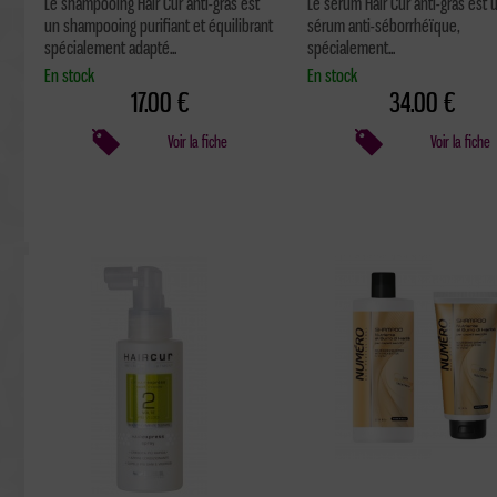
Le shampooing Hair Cur anti-gras est
Le sérum Hair Cur anti-gras est 
un shampooing purifiant et équilibrant
sérum anti-séborrhéïque,
spécialement adapté...
spécialement...
En stock
En stock
17.00 €
34.00 €
Voir la fiche
Voir la fiche