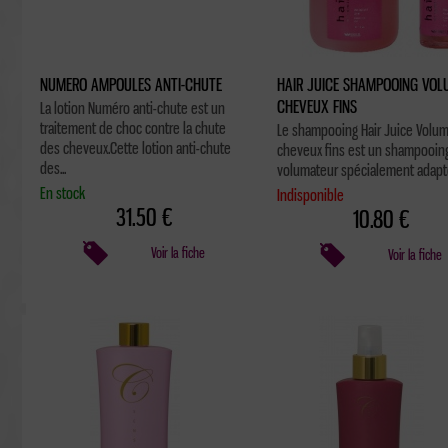
NUMERO AMPOULES ANTI-CHUTE
HAIR JUICE SHAMPOOING VOL
CHEVEUX FINS
La lotion Numéro anti-chute est un
traitement de choc contre la chute
Le shampooing Hair Juice Volu
des cheveux.Cette lotion anti-chute
cheveux fins est un shampooin
des...
volumateur spécialement adapté
En stock
Indisponible
31.50 €
10.80 €
Voir la fiche
Voir la fiche