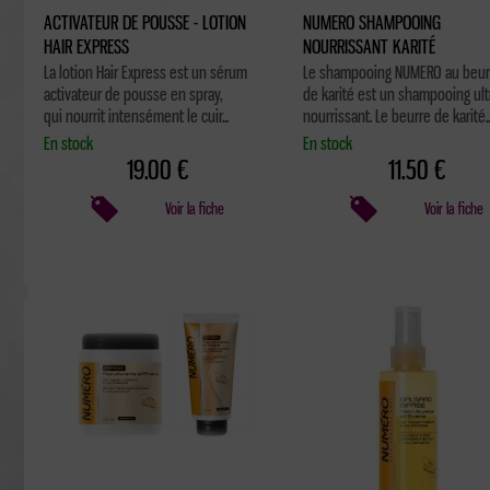
ACTIVATEUR DE POUSSE - LOTION
NUMERO SHAMPOOING
HAIR EXPRESS
NOURRISSANT KARITÉ
La lotion Hair Express est un sérum
Le shampooing NUMERO au beur
activateur de pousse en spray,
de karité est un shampooing ult
qui nourrit intensément le cuir...
nourrissant. Le beurre de karité..
En stock
En stock
19.00 €
11.50 €
Voir la fiche
Voir la fiche