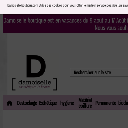
Damoiselle-boutique.com utilise des cookies pour vous offrir le meilleur service possible (
En savo
Damoiselle boutique est en vacances du 9 août au 17 Août i
Nous vous souh
Matériel
Destockage
Esthétique
hygiene
Permanente
bioda
coiffure