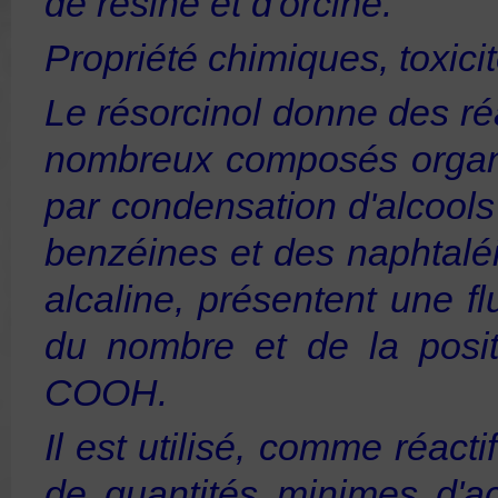
de
résine
et d'
orcine
.
Propriété chimiques, toxicit
Le résorcinol donne des r
nombreux composés organi
par condensation d'
alcools
benzéines et des naphtalé
alcaline, présentent une
f
du nombre et de la posi
COOH.
Il est utilisé, comme réacti
de quantités minimes d'
ac