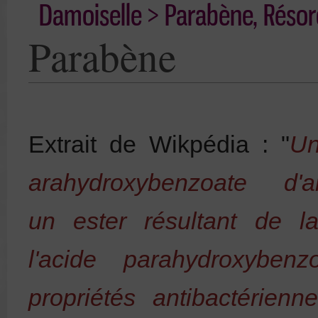
Damoiselle
>
Parabène, Résor
Parabène
Extrait de Wikpédia : "
U
arahydroxybenzoate d'
a
un
ester
résultant de 
l'
acide parahydroxybenz
propriétés
antibactérienne