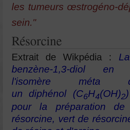
les tumeurs œstrogéno-d
sein
."
Résorcine
L
Extrait de Wik
pédia :
benzène-1,3-diol en
l'isomère mé
un
diphénol
(C
H
(OH)
6
4
2
pour la préparation de
résorcine, vert de résorci