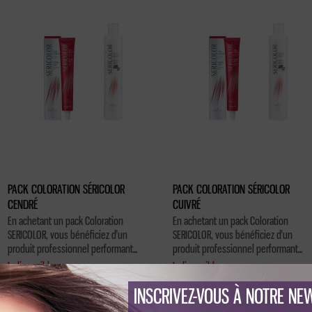
PACK COLORATION SÉRICOLOR
PACK COLORATION SÉRICOLOR
CENDRÉ
CUIVRÉ
En achetant un pack Coloration
En achetant un pack Coloration
SERICOLOR, vous bénéficiez d'un
SERICOLOR, vous bénéficiez d'un
produit professionnel performant...
produit professionnel performant...
Indisponible
Indisponible
15.86 €
15.86 €
INSCRIVEZ-VOUS À NOTRE NE
Voir la fiche
Voir la fiche