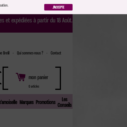
sation.
J'ACCEPTE
s et expédiées à partir du 18 Août.
e Brelil
-
Qui sommes-nous ?
-
Contact
mon panier
0 articles
Les
'amoiselle
Marques
Promotions
Conseils