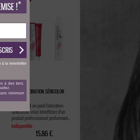
*
MISE !
n à la newsletter
s à des tiers.
aitez.
PACK COLORATION SÉRICOLOR
, sans minimum
NATUREL
En achetant un pack Coloration
SERICOLOR, vous bénéficiez d'un
produit professionnel performant...
Indisponible
15.86 €