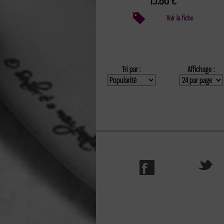
15.86 €
Voir la fiche
Tri par :
Affichage :