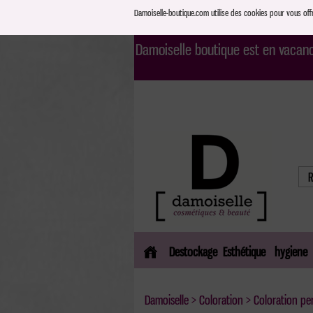
Damoiselle-boutique.com utilise des cookies pour vous offri
Damoiselle boutique est en vacance
Destockage
Esthétique
hygiene
Damoiselle
>
Coloration
>
Coloration p