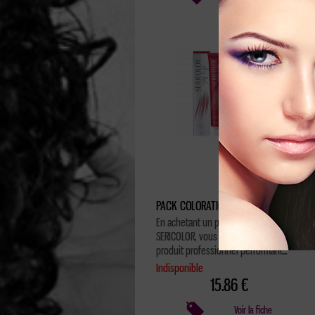
PACK COLORATION SÉRICOLOR DORÉ
En achetant un pack Coloration
SERICOLOR, vous bénéficiez d'un
produit professionnel performant...
Indisponible
15.86 €
Voir la fiche