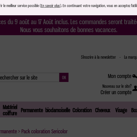
r le meilleur service possible (
En savoir plus
). En continuant votre navigation, vous en acceptez l'utili
s du 9 août au 17 Août inclus. Les commandes seront traitée
Nous vous souhaitons de bonnes vacances.
S'inscrire à la newsletter
-
La marqu
Mon compte
Nouveau sur le site?
Créer un compte
Matériel
Permanente
biodamoiselle
Coloration
Cheveux
Visage
Box
coiffure
ermanente
> Pack coloration Sericolor