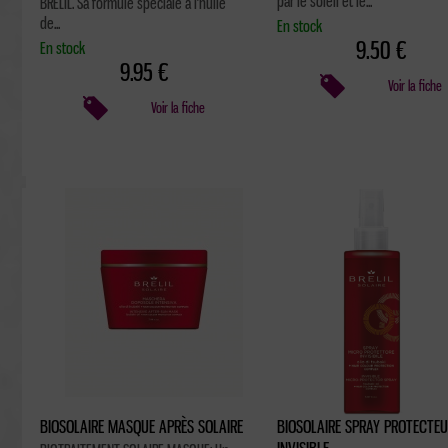
par le soleil et le...
BRELIL. Sa formule spéciale à l'huile
de...
En stock
9.50 €
En stock
9.95 €
Voir la fiche
Voir la fiche
BIOSOLAIRE MASQUE APRÈS SOLAIRE
BIOSOLAIRE SPRAY PROTECTE