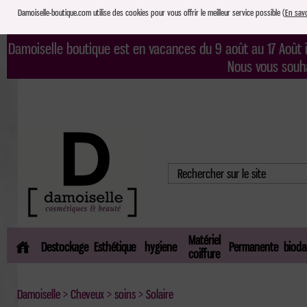
Damoiselle-boutique.com utilise des cookies pour vous offrir le meilleur service possible (
En savo
Damoiselle boutique est en vacances du 9 août au 17 Août i
Nous vous souh
Matériel
Destockage
Esthétique
hygiene
Permanente
bioda
coiffure
Damoiselle
>
Cheveux
>
soins
> Solaire