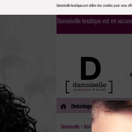
Damoiselle-boutique.com utilise des cookies pour vous offri
Damoiselle boutique est en vacance
Destockage
Esthétique
hygiene
Damoiselle
>
Box'amoiselle
> box Hair Ju