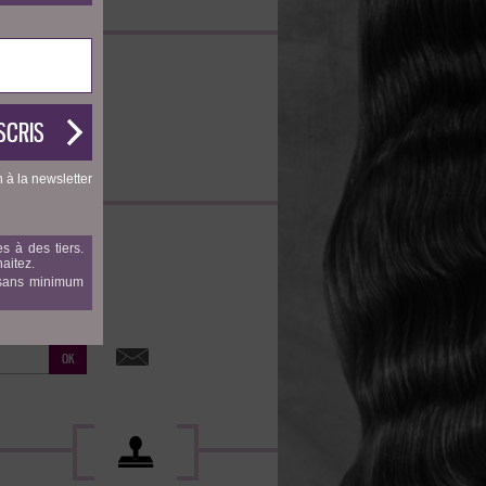
n à la newsletter
s à des tiers.
aitez.
, sans minimum