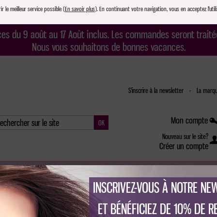
r le meilleur service possible (
En savoir plus
). En continuant votre navigation, vous en acceptez l'utili
s du 9 août au 17 Août inclus. Les commandes seront traitée
Nous vous souhaitons de bonnes vacances.
S'inscrire à la newsletter
-
La marqu
Mon compte
Nouveau sur le site?
Créer un compte
Matériel
Permanente
biodamoiselle
Coloration
Cheveux
Visage
Box
coiffure
INSCRIVEZ-VOUS À NOTRE NE
ET BÉNÉFICIEZ DE 10% DE RE
ice