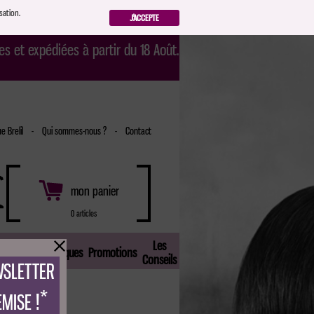
sation.
J'ACCEPTE
s et expédiées à partir du 18 Août.
e Brelil
-
Qui sommes-nous ?
-
Contact
mon panier
0 articles
Les
'amoiselle
Marques
Promotions
Conseils
WSLETTER
*
MISE !