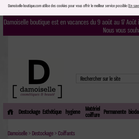
Damoiselle-boutique.com utilise des cookies pour vous offrir le meilleur service possible (
En savo
Damoiselle boutique est en vacances du 9 août au 17 Août i
Nous vous souh
Matériel
Destockage
Esthétique
hygiene
Permanente
bioda
coiffure
Damoiselle
>
Destockage
> Coiffants