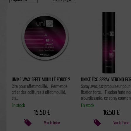
UNIKE WAX EFFET MOUILLÉ FORCE 2
UNIKE ÉCO SPRAY STRONG FOR
Cire pour effet mouillé. Permet de
Spray avec gaz propulseur pour
créer des coiffures à effet mouillé,
fixation forte. Fixation forte no
en...
alourdissante, ce spray convient.
En stock
En stock
15.50 €
16.50 €
Voir la fiche
Voir la fiche