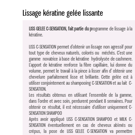
Lissage kératine gelée lissante
LISS GELEE C-SENSATION, fait partie du p
rogramme de lissage à la
kératine.
LISS C-SENSATION permet d’obtenir un lissage non agressif pour
tout type de cheveux naturels, colorés ou méchés. C’est une
gamme novatrice à base de kératine hydrolysée de cashmere.
L’apport de kératine renforce la fibre capillaire, lui donne du
volume, permet le travail à la pince à lisser afin d’ obtenir une
chevelure parfaitement lisse et brillante. Cette gelée est à
utiliser conjointement au shampooing C-SENSATION et au lait C-
SENSATION.
Les résultats obtenus en utilisant l’ensemble de la gamme,
dans l’ordre et avec soin, perdurent pendant 8 semaines. Pour
obtenir ce résultat, il est nécessaire d’utiliser uniquement C-
SENSATION SHAMPOO
Après avoir appliqué LISS C-SENSATION SHAMPOO et MILK C-
SENSATION éventuellement en cas de cheveux abîmés ou
crépus, la pose de LISS GELEE C-SENSATION va permettre