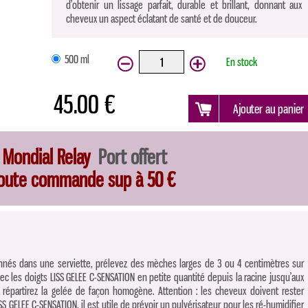
d’obtenir un lissage parfait, durable et brillant, donnant aux
cheveux un aspect éclatant de santé et de douceur.
500 ml
En stock
45.00 €
 Mondial Relay
Port offert
toute commande sup à 50 €
nés dans une serviette, prélevez des mèches larges de 3 ou 4 centimètres sur
ec les doigts LISS GELEE C-SENSATION en petite quantité depuis la racine jusqu’aux
s répartirez la gelée de façon homogène. Attention : les cheveux doivent rester
S GELEE C-SENSATION, il est utile de prévoir un pulvérisateur pour les ré-humidifier