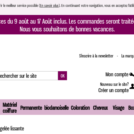
r le meilleur service possible (
En savoir plus
). En continuant votre navigation, vous en acceptez l'utili
s du 9 août au 17 Août inclus. Les commandes seront traitée
Nous vous souhaitons de bonnes vacances.
S'inscrire à la newsletter
-
La marqu
Mon compte
Nouveau sur le site?
Créer un compte
Matériel
Permanente
biodamoiselle
Coloration
Cheveux
Visage
Box
coiffure
gelée lissante