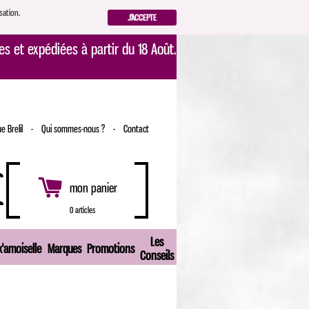
sation.
J'ACCEPTE
s et expédiées à partir du 18 Août.
e Brelil
-
Qui sommes-nous ?
-
Contact
mon panier
0 articles
Les
'amoiselle
Marques
Promotions
Conseils