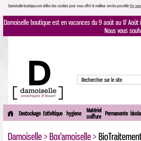
Damoiselle-boutique.com utilise des cookies pour vous offrir le meilleur service possible (
En savo
Damoiselle boutique est en vacances du 9 août au 17 Août i
Nous vous souh
Matériel
Destockage
Esthétique
hygiene
Permanente
bioda
coiffure
Damoiselle
>
Box'amoiselle
>
BioTraitemen