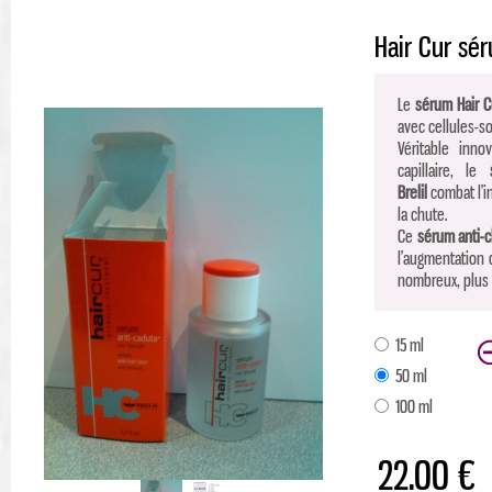
Hair Cur sé
Le
sérum Hair C
avec cellules-so
Véritable inno
capillaire, le
Brelil
combat l’i
la chute.
Ce
sérum anti-
l’augmentation d
nombreux, plus f
15 ml
50 ml
100 ml
22.00 €