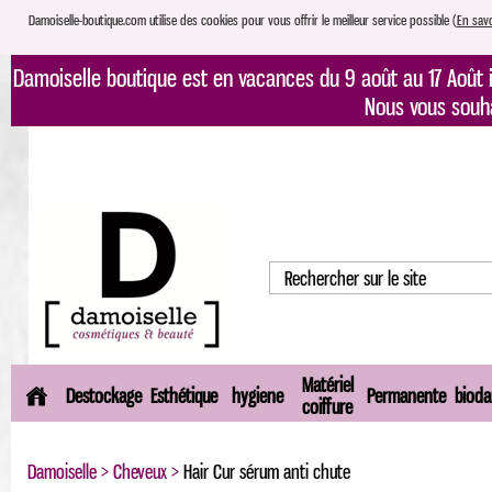
Damoiselle-boutique.com utilise des cookies pour vous offrir le meilleur service possible (
En savo
Damoiselle boutique est en vacances du 9 août au 17 Août i
Nous vous souh
Matériel
Destockage
Esthétique
hygiene
Permanente
bioda
coiffure
Damoiselle
>
Cheveux
>
Hair Cur sérum anti chute